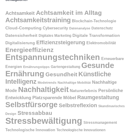
Achtsamkeit im Alltag
Achtsamkeit
Achtsamkeitstraining
Blockchain-Technologie
Cloud-Computing
Cybersecurity
Datenschutz
Datenanalyse
Datensicherheit
Digitale Transformation
Digitales Marketing
Effizienzsteigerung
Digitalisierung
Elektromobilität
Energieeffizienz
Entspannungstechniken
Erneuerbare
Gesunde
Energien
Ernährungstipps
Gartengestaltung
Ernährung
Künstliche
Gesundheit
Intelligenz
Nachhaltige
Modetrends
Nachhaltige Mobilität
Nachhaltigkeit
Persönliche
Mode
Naturerlebnis
Raumgestaltung
Entwicklung
Platzsparende Möbel
Selbstfürsorge
Selbstreflexion
Skandinavisches
Stressabbau
Design
Stressbewältigung
Stressmanagement
Technologische Innovation
Technologische Innovationen