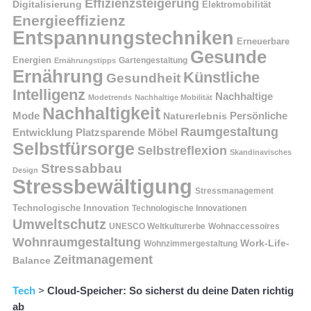
Effizienzsteigerung
Digitalisierung
Elektromobilität
Energieeffizienz
Entspannungstechniken
Erneuerbare
Gesunde
Energien
Ernährungstipps
Gartengestaltung
Ernährung
Künstliche
Gesundheit
Intelligenz
Nachhaltige
Modetrends
Nachhaltige Mobilität
Nachhaltigkeit
Persönliche
Mode
Naturerlebnis
Raumgestaltung
Entwicklung
Platzsparende Möbel
Selbstfürsorge
Selbstreflexion
Skandinavisches
Stressabbau
Design
Stressbewältigung
Stressmanagement
Technologische Innovation
Technologische Innovationen
Umweltschutz
UNESCO Weltkulturerbe
Wohnaccessoires
Wohnraumgestaltung
Work-Life-
Wohnzimmergestaltung
Zeitmanagement
Balance
Tech
>
Cloud-Speicher: So sicherst du deine Daten richtig
ab