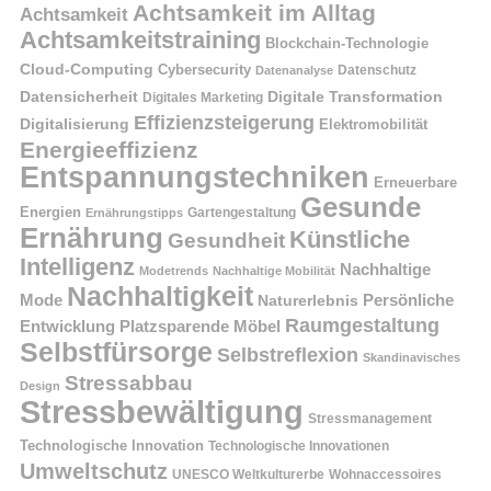
Achtsamkeit im Alltag
Achtsamkeit
Achtsamkeitstraining
Blockchain-Technologie
Cloud-Computing
Cybersecurity
Datenschutz
Datenanalyse
Datensicherheit
Digitale Transformation
Digitales Marketing
Effizienzsteigerung
Digitalisierung
Elektromobilität
Energieeffizienz
Entspannungstechniken
Erneuerbare
Gesunde
Energien
Ernährungstipps
Gartengestaltung
Ernährung
Künstliche
Gesundheit
Intelligenz
Nachhaltige
Modetrends
Nachhaltige Mobilität
Nachhaltigkeit
Persönliche
Mode
Naturerlebnis
Raumgestaltung
Entwicklung
Platzsparende Möbel
Selbstfürsorge
Selbstreflexion
Skandinavisches
Stressabbau
Design
Stressbewältigung
Stressmanagement
Technologische Innovation
Technologische Innovationen
Umweltschutz
UNESCO Weltkulturerbe
Wohnaccessoires