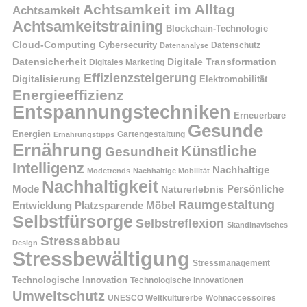
Achtsamkeit im Alltag
Achtsamkeit
Achtsamkeitstraining
Blockchain-Technologie
Cloud-Computing
Cybersecurity
Datenschutz
Datenanalyse
Datensicherheit
Digitale Transformation
Digitales Marketing
Effizienzsteigerung
Digitalisierung
Elektromobilität
Energieeffizienz
Entspannungstechniken
Erneuerbare
Gesunde
Energien
Ernährungstipps
Gartengestaltung
Ernährung
Künstliche
Gesundheit
Intelligenz
Nachhaltige
Modetrends
Nachhaltige Mobilität
Nachhaltigkeit
Persönliche
Mode
Naturerlebnis
Raumgestaltung
Entwicklung
Platzsparende Möbel
Selbstfürsorge
Selbstreflexion
Skandinavisches
Stressabbau
Design
Stressbewältigung
Stressmanagement
Technologische Innovation
Technologische Innovationen
Umweltschutz
UNESCO Weltkulturerbe
Wohnaccessoires