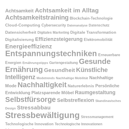
Achtsamkeit im Alltag
Achtsamkeit
Achtsamkeitstraining
Blockchain-Technologie
Cloud-Computing
Cybersecurity
Datenschutz
Datenanalyse
Datensicherheit
Digitale Transformation
Digitales Marketing
Effizienzsteigerung
Digitalisierung
Elektromobilität
Energieeffizienz
Entspannungstechniken
Erneuerbare
Gesunde
Energien
Ernährungstipps
Gartengestaltung
Ernährung
Künstliche
Gesundheit
Intelligenz
Nachhaltige
Modetrends
Nachhaltige Mobilität
Nachhaltigkeit
Persönliche
Mode
Naturerlebnis
Raumgestaltung
Entwicklung
Platzsparende Möbel
Selbstfürsorge
Selbstreflexion
Skandinavisches
Stressabbau
Design
Stressbewältigung
Stressmanagement
Technologische Innovation
Technologische Innovationen