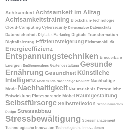
Achtsamkeit im Alltag
Achtsamkeit
Achtsamkeitstraining
Blockchain-Technologie
Cloud-Computing
Cybersecurity
Datenschutz
Datenanalyse
Datensicherheit
Digitale Transformation
Digitales Marketing
Effizienzsteigerung
Digitalisierung
Elektromobilität
Energieeffizienz
Entspannungstechniken
Erneuerbare
Gesunde
Energien
Ernährungstipps
Gartengestaltung
Ernährung
Künstliche
Gesundheit
Intelligenz
Nachhaltige
Modetrends
Nachhaltige Mobilität
Nachhaltigkeit
Persönliche
Mode
Naturerlebnis
Raumgestaltung
Entwicklung
Platzsparende Möbel
Selbstfürsorge
Selbstreflexion
Skandinavisches
Stressabbau
Design
Stressbewältigung
Stressmanagement
Technologische Innovation
Technologische Innovationen