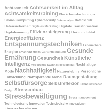
Achtsamkeit im Alltag
Achtsamkeit
Achtsamkeitstraining
Blockchain-Technologie
Cloud-Computing
Cybersecurity
Datenschutz
Datenanalyse
Datensicherheit
Digitale Transformation
Digitales Marketing
Effizienzsteigerung
Digitalisierung
Elektromobilität
Energieeffizienz
Entspannungstechniken
Erneuerbare
Gesunde
Energien
Ernährungstipps
Gartengestaltung
Ernährung
Künstliche
Gesundheit
Intelligenz
Nachhaltige
Modetrends
Nachhaltige Mobilität
Nachhaltigkeit
Persönliche
Mode
Naturerlebnis
Raumgestaltung
Entwicklung
Platzsparende Möbel
Selbstfürsorge
Selbstreflexion
Skandinavisches
Stressabbau
Design
Stressbewältigung
Stressmanagement
Technologische Innovation
Technologische Innovationen