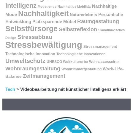
Intelligenz
Nachhaltige
Modetrends
Nachhaltige Mobilität
Nachhaltigkeit
Persönliche
Mode
Naturerlebnis
Raumgestaltung
Entwicklung
Platzsparende Möbel
Selbstfürsorge
Selbstreflexion
Skandinavisches
Stressabbau
Design
Stressbewältigung
Stressmanagement
Technologische Innovation
Technologische Innovationen
Umweltschutz
UNESCO Weltkulturerbe
Wohnaccessoires
Wohnraumgestaltung
Work-Life-
Wohnzimmergestaltung
Zeitmanagement
Balance
Tech
>
Videobearbeitung mit künstlicher Intelligenz erklärt