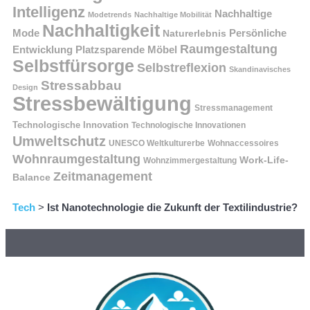
Intelligenz
Nachhaltige
Modetrends
Nachhaltige Mobilität
Nachhaltigkeit
Persönliche
Mode
Naturerlebnis
Raumgestaltung
Entwicklung
Platzsparende Möbel
Selbstfürsorge
Selbstreflexion
Skandinavisches
Stressabbau
Design
Stressbewältigung
Stressmanagement
Technologische Innovation
Technologische Innovationen
Umweltschutz
UNESCO Weltkulturerbe
Wohnaccessoires
Wohnraumgestaltung
Work-Life-
Wohnzimmergestaltung
Zeitmanagement
Balance
Tech
>
Ist Nanotechnologie die Zukunft der Textilindustrie?