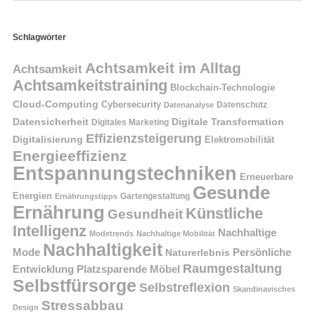
Schlagwörter
Achtsamkeit im Alltag
Achtsamkeit
Achtsamkeitstraining
Blockchain-Technologie
Cloud-Computing
Cybersecurity
Datenschutz
Datenanalyse
Datensicherheit
Digitale Transformation
Digitales Marketing
Effizienzsteigerung
Digitalisierung
Elektromobilität
Energieeffizienz
Entspannungstechniken
Erneuerbare
Gesunde
Energien
Ernährungstipps
Gartengestaltung
Ernährung
Künstliche
Gesundheit
Intelligenz
Nachhaltige
Modetrends
Nachhaltige Mobilität
Nachhaltigkeit
Persönliche
Mode
Naturerlebnis
Raumgestaltung
Entwicklung
Platzsparende Möbel
Selbstfürsorge
Selbstreflexion
Skandinavisches
Stressabbau
Design