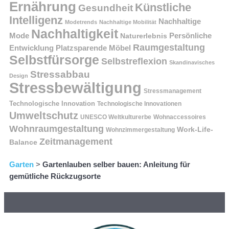
Ernährung
Künstliche
Gesundheit
Intelligenz
Nachhaltige
Modetrends
Nachhaltige Mobilität
Nachhaltigkeit
Persönliche
Mode
Naturerlebnis
Raumgestaltung
Entwicklung
Platzsparende Möbel
Selbstfürsorge
Selbstreflexion
Skandinavisches
Stressabbau
Design
Stressbewältigung
Stressmanagement
Technologische Innovation
Technologische Innovationen
Umweltschutz
UNESCO Weltkulturerbe
Wohnaccessoires
Wohnraumgestaltung
Work-Life-
Wohnzimmergestaltung
Zeitmanagement
Balance
Garten
>
Gartenlauben selber bauen: Anleitung für
gemütliche Rückzugsorte