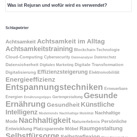
Was ist Rejuran und wofür wird es verwendet?
Schlagwörter
Achtsamkeit im Alltag
Achtsamkeit
Achtsamkeitstraining
Blockchain-Technologie
Cloud-Computing
Cybersecurity
Datenschutz
Datenanalyse
Datensicherheit
Digitale Transformation
Digitales Marketing
Effizienzsteigerung
Digitalisierung
Elektromobilität
Energieeffizienz
Entspannungstechniken
Erneuerbare
Gesunde
Energien
Ernährungstipps
Gartengestaltung
Ernährung
Künstliche
Gesundheit
Intelligenz
Nachhaltige
Modetrends
Nachhaltige Mobilität
Nachhaltigkeit
Persönliche
Mode
Naturerlebnis
Raumgestaltung
Entwicklung
Platzsparende Möbel
Selbstfürsorge
Selbstreflexion