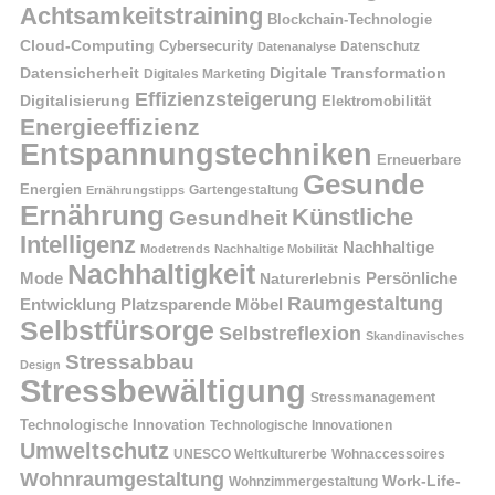
Achtsamkeitstraining
Blockchain-Technologie
Cloud-Computing
Cybersecurity
Datenschutz
Datenanalyse
Datensicherheit
Digitale Transformation
Digitales Marketing
Effizienzsteigerung
Digitalisierung
Elektromobilität
Energieeffizienz
Entspannungstechniken
Erneuerbare
Gesunde
Energien
Ernährungstipps
Gartengestaltung
Ernährung
Künstliche
Gesundheit
Intelligenz
Nachhaltige
Modetrends
Nachhaltige Mobilität
Nachhaltigkeit
Persönliche
Mode
Naturerlebnis
Raumgestaltung
Entwicklung
Platzsparende Möbel
Selbstfürsorge
Selbstreflexion
Skandinavisches
Stressabbau
Design
Stressbewältigung
Stressmanagement
Technologische Innovation
Technologische Innovationen
Umweltschutz
UNESCO Weltkulturerbe
Wohnaccessoires
Wohnraumgestaltung
Work-Life-
Wohnzimmergestaltung