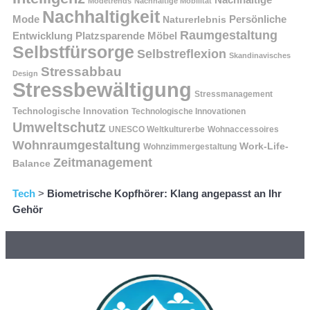
Modetrends
Nachhaltige Mobilität
Nachhaltigkeit
Persönliche
Mode
Naturerlebnis
Raumgestaltung
Entwicklung
Platzsparende Möbel
Selbstfürsorge
Selbstreflexion
Skandinavisches
Stressabbau
Design
Stressbewältigung
Stressmanagement
Technologische Innovation
Technologische Innovationen
Umweltschutz
UNESCO Weltkulturerbe
Wohnaccessoires
Wohnraumgestaltung
Work-Life-
Wohnzimmergestaltung
Zeitmanagement
Balance
Tech
>
Biometrische Kopfhörer: Klang angepasst an Ihr
Gehör