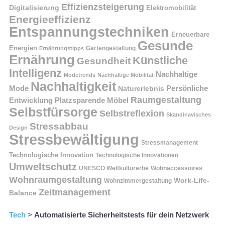
Effizienzsteigerung
Digitalisierung
Elektromobilität
Energieeffizienz
Entspannungstechniken
Erneuerbare
Gesunde
Energien
Ernährungstipps
Gartengestaltung
Ernährung
Künstliche
Gesundheit
Intelligenz
Nachhaltige
Modetrends
Nachhaltige Mobilität
Nachhaltigkeit
Persönliche
Mode
Naturerlebnis
Raumgestaltung
Entwicklung
Platzsparende Möbel
Selbstfürsorge
Selbstreflexion
Skandinavisches
Stressabbau
Design
Stressbewältigung
Stressmanagement
Technologische Innovation
Technologische Innovationen
Umweltschutz
UNESCO Weltkulturerbe
Wohnaccessoires
Wohnraumgestaltung
Work-Life-
Wohnzimmergestaltung
Zeitmanagement
Balance
Tech
>
Automatisierte Sicherheitstests für dein Netzwerk