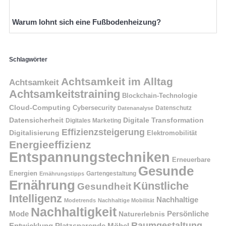
Warum lohnt sich eine Fußbodenheizung?
Schlagwörter
Achtsamkeit im Alltag
Achtsamkeit
Achtsamkeitstraining
Blockchain-Technologie
Cloud-Computing
Cybersecurity
Datenschutz
Datenanalyse
Datensicherheit
Digitale Transformation
Digitales Marketing
Effizienzsteigerung
Digitalisierung
Elektromobilität
Energieeffizienz
Entspannungstechniken
Erneuerbare
Gesunde
Energien
Ernährungstipps
Gartengestaltung
Ernährung
Künstliche
Gesundheit
Intelligenz
Nachhaltige
Modetrends
Nachhaltige Mobilität
Nachhaltigkeit
Persönliche
Mode
Naturerlebnis
Raumgestaltung
Entwicklung
Platzsparende Möbel