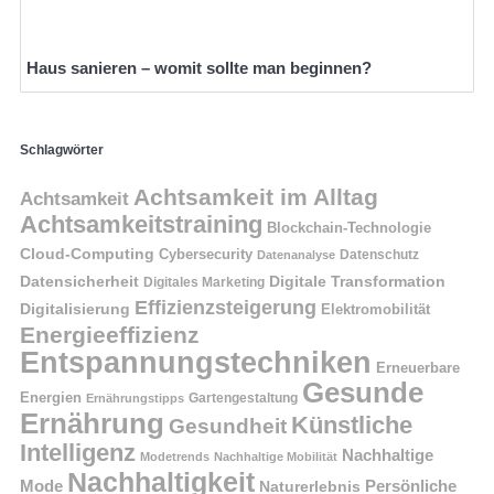
Haus sanieren – womit sollte man beginnen?
Schlagwörter
Achtsamkeit im Alltag
Achtsamkeit
Achtsamkeitstraining
Blockchain-Technologie
Cloud-Computing
Cybersecurity
Datenschutz
Datenanalyse
Datensicherheit
Digitale Transformation
Digitales Marketing
Effizienzsteigerung
Digitalisierung
Elektromobilität
Energieeffizienz
Entspannungstechniken
Erneuerbare
Gesunde
Energien
Ernährungstipps
Gartengestaltung
Ernährung
Künstliche
Gesundheit
Intelligenz
Nachhaltige
Modetrends
Nachhaltige Mobilität
Nachhaltigkeit
Persönliche
Mode
Naturerlebnis