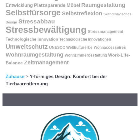
Raumgestaltung
Entwicklung
Platzsparende Möbel
Selbstfürsorge
Selbstreflexion
Skandinavisches
Stressabbau
Design
Stressbewältigung
Stressmanagement
Technologische Innovation
Technologische Innovationen
Umweltschutz
UNESCO Weltkulturerbe
Wohnaccessoires
Wohnraumgestaltung
Work-Life-
Wohnzimmergestaltung
Zeitmanagement
Balance
Zuhause
>
Y-förmiges Design: Komfort bei der
Tierhaarentfernung