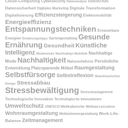
Cloud-Computing
Cybersecurity
Datenschutz
Datenanalyse
Datensicherheit
Digitale Transformation
Digitales Marketing
Effizienzsteigerung
Digitalisierung
Elektromobilität
Energieeffizienz
Entspannungstechniken
Erneuerbare
Gesunde
Energien
Ernährungstipps
Gartengestaltung
Ernährung
Künstliche
Gesundheit
Intelligenz
Nachhaltige
Modetrends
Nachhaltige Mobilität
Nachhaltigkeit
Persönliche
Mode
Naturerlebnis
Raumgestaltung
Entwicklung
Platzsparende Möbel
Selbstfürsorge
Selbstreflexion
Skandinavisches
Stressabbau
Design
Stressbewältigung
Stressmanagement
Technologische Innovation
Technologische Innovationen
Umweltschutz
UNESCO Weltkulturerbe
Wohnaccessoires
Wohnraumgestaltung
Work-Life-
Wohnzimmergestaltung
Zeitmanagement
Balance