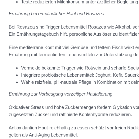
Teste reduzierten Milchkonsum unter ärztlicher Begleitung
Ernährung bei empfindlicher Haut und Rosazea
Bei Rosazea sind Trigger Lebensmittel Rosazea wie Alkohol, sc
Ein Ernährungstagebuch hilft, persönliche Auslöser zu identifizie
Eine mediterrane Kost mit viel Gemüse und fettem Fisch wirk
Ernährung mit fermentierten Lebensmitteln zur Unterstützung de
Vermeide bekannte Trigger wie Rotwein und scharfe Spei
Integriere probiotische Lebensmittel: Joghurt, Kefir, Sauerk
Wähle reizfreie, pH-neutrale Pflege in Kombination mit de
Ernährung zur Vorbeugung vorzeitiger Hautalterung
Oxidativer Stress und hohe Zuckermengen fördern Glykation von 
zugesetzten Zucker und raffinierte Kohlenhydrate reduzieren.
Antioxidantien Haut-reichhaltig zu essen schützt vor freien Rad
gelten als Anti-Aging Lebensmittel.