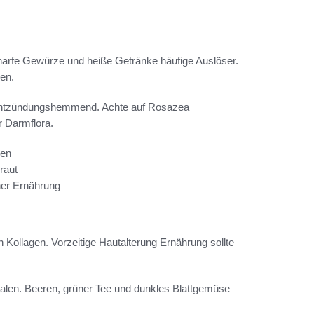
harfe Gewürze und heiße Getränke häufige Auslöser.
ren.
t entzündungshemmend. Achte auf Rosazea
r Darmflora.
sen
raut
iner Ernährung
Kollagen. Vorzeitige Hautalterung Ernährung sollte
ikalen. Beeren, grüner Tee und dunkles Blattgemüse