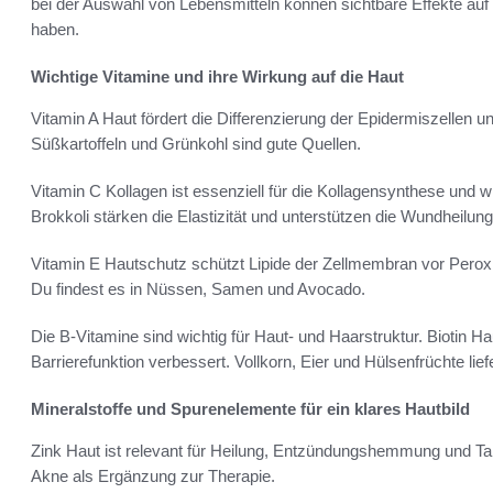
bei der Auswahl von Lebensmitteln können sichtbare Effekte au
haben.
Wichtige Vitamine und ihre Wirkung auf die Haut
Vitamin A Haut fördert die Differenzierung der Epidermiszellen un
Süßkartoffeln und Grünkohl sind gute Quellen.
Vitamin C Kollagen ist essenziell für die Kollagensynthese und wi
Brokkoli stärken die Elastizität und unterstützen die Wundheilung
Vitamin E Hautschutz schützt Lipide der Zellmembran vor Perox
Du findest es in Nüssen, Samen und Avocado.
Die B-Vitamine sind wichtig für Haut- und Haarstruktur. Biotin H
Barrierefunktion verbessert. Vollkorn, Eier und Hülsenfrüchte lief
Mineralstoffe und Spurenelemente für ein klares Hautbild
Zink Haut ist relevant für Heilung, Entzündungshemmung und Talg
Akne als Ergänzung zur Therapie.