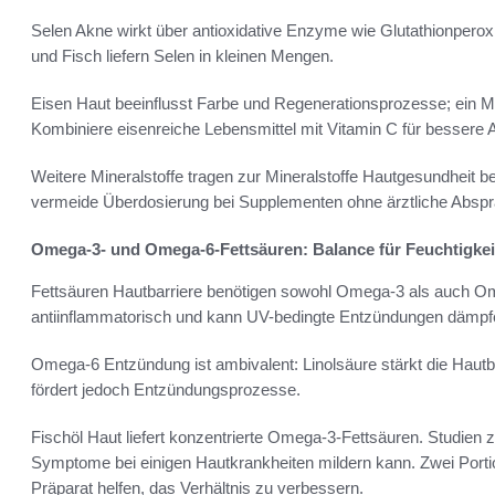
Selen Akne wirkt über antioxidative Enzyme wie Glutathionpero
und Fisch liefern Selen in kleinen Mengen.
Eisen Haut beeinflusst Farbe und Regenerationsprozesse; ein Ma
Kombiniere eisenreiche Lebensmittel mit Vitamin C für bessere
Weitere Mineralstoffe tragen zur Mineralstoffe Hautgesundheit b
vermeide Überdosierung bei Supplementen ohne ärztliche Abspr
Omega-3- und Omega-6-Fettsäuren: Balance für Feuchtigke
Fettsäuren Hautbarriere benötigen sowohl Omega-3 als auch 
antiinflammatorisch und kann UV-bedingte Entzündungen dämpf
Omega-6 Entzündung ist ambivalent: Linolsäure stärkt die Haut
fördert jedoch Entzündungsprozesse.
Fischöl Haut liefert konzentrierte Omega-3-Fettsäuren. Studien
Symptome bei einigen Hautkrankheiten mildern kann. Zwei Porti
Präparat helfen, das Verhältnis zu verbessern.