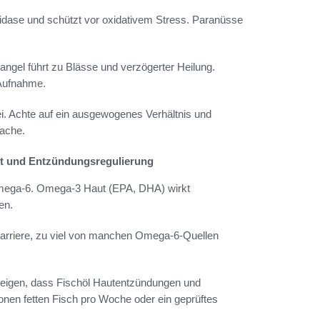
xidase und schützt vor oxidativem Stress. Paranüsse
ngel führt zu Blässe und verzögerter Heilung.
 Aufnahme.
ei. Achte auf ein ausgewogenes Verhältnis und
ache.
it und Entzündungsregulierung
Omega-6. Omega-3 Haut (EPA, DHA) wirkt
en.
barriere, zu viel von manchen Omega-6-Quellen
 zeigen, dass Fischöl Hautentzündungen und
onen fetten Fisch pro Woche oder ein geprüftes