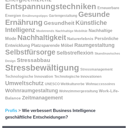
Entspannungstechniken
Erneuerbare
Gesunde
Energien
Ernährungstipps
Gartengestaltung
Ernährung
Künstliche
Gesundheit
Intelligenz
Nachhaltige
Modetrends
Nachhaltige Mobilität
Nachhaltigkeit
Persönliche
Mode
Naturerlebnis
Raumgestaltung
Entwicklung
Platzsparende Möbel
Selbstfürsorge
Selbstreflexion
Skandinavisches
Stressabbau
Design
Stressbewältigung
Stressmanagement
Technologische Innovation
Technologische Innovationen
Umweltschutz
UNESCO Weltkulturerbe
Wohnaccessoires
Wohnraumgestaltung
Work-Life-
Wohnzimmergestaltung
Zeitmanagement
Balance
Profis
>
Wie verbessert Business Intelligence
geschäftliche Entscheidungen?