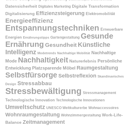
Datensicherheit
Digitale Transformation
Digitales Marketing
Effizienzsteigerung
Digitalisierung
Elektromobilität
Energieeffizienz
Entspannungstechniken
Erneuerbare
Gesunde
Energien
Ernährungstipps
Gartengestaltung
Ernährung
Künstliche
Gesundheit
Intelligenz
Nachhaltige
Modetrends
Nachhaltige Mobilität
Nachhaltigkeit
Persönliche
Mode
Naturerlebnis
Raumgestaltung
Entwicklung
Platzsparende Möbel
Selbstfürsorge
Selbstreflexion
Skandinavisches
Stressabbau
Design
Stressbewältigung
Stressmanagement
Technologische Innovation
Technologische Innovationen
Umweltschutz
UNESCO Weltkulturerbe
Wohnaccessoires
Wohnraumgestaltung
Work-Life-
Wohnzimmergestaltung
Zeitmanagement
Balance