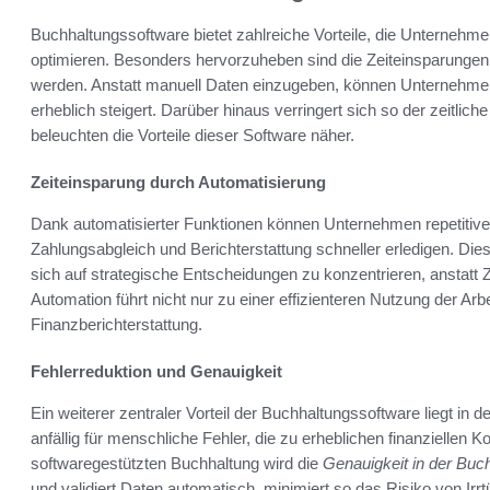
Buchhaltungssoftware bietet zahlreiche Vorteile, die Unternehmen 
optimieren. Besonders hervorzuheben sind die Zeiteinsparungen
werden. Anstatt manuell Daten einzugeben, können Unternehmen
erheblich steigert. Darüber hinaus verringert sich so der zeitlic
beleuchten die Vorteile dieser Software näher.
Zeiteinsparung durch Automatisierung
Dank automatisierter Funktionen können Unternehmen repetitiv
Zahlungsabgleich und Berichterstattung schneller erledigen. Die
sich auf strategische Entscheidungen zu konzentrieren, anstatt Ze
Automation führt nicht nur zu einer effizienteren Nutzung der Arb
Finanzberichterstattung.
Fehlerreduktion und Genauigkeit
Ein weiterer zentraler Vorteil der Buchhaltungssoftware liegt in d
anfällig für menschliche Fehler, die zu erheblichen finanziellen
softwaregestützten Buchhaltung wird die
Genauigkeit in der Buc
und validiert Daten automatisch, minimiert so das Risiko von Irr