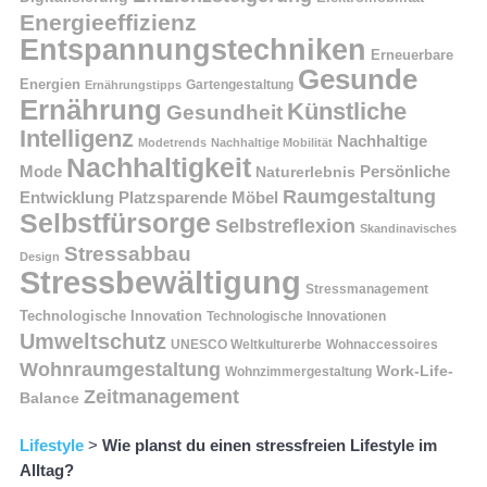
Energieeffizienz
Entspannungstechniken
Erneuerbare
Gesunde
Energien
Ernährungstipps
Gartengestaltung
Ernährung
Künstliche
Gesundheit
Intelligenz
Nachhaltige
Modetrends
Nachhaltige Mobilität
Nachhaltigkeit
Persönliche
Mode
Naturerlebnis
Raumgestaltung
Entwicklung
Platzsparende Möbel
Selbstfürsorge
Selbstreflexion
Skandinavisches
Stressabbau
Design
Stressbewältigung
Stressmanagement
Technologische Innovation
Technologische Innovationen
Umweltschutz
UNESCO Weltkulturerbe
Wohnaccessoires
Wohnraumgestaltung
Work-Life-
Wohnzimmergestaltung
Zeitmanagement
Balance
Lifestyle
>
Wie planst du einen stressfreien Lifestyle im
Alltag?