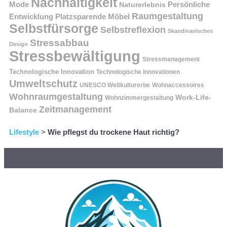
Nachhaltigkeit
Persönliche
Mode
Naturerlebnis
Raumgestaltung
Entwicklung
Platzsparende Möbel
Selbstfürsorge
Selbstreflexion
Skandinavisches
Stressabbau
Design
Stressbewältigung
Stressmanagement
Technologische Innovation
Technologische Innovationen
Umweltschutz
UNESCO Weltkulturerbe
Wohnaccessoires
Wohnraumgestaltung
Work-Life-
Wohnzimmergestaltung
Zeitmanagement
Balance
Lifestyle
>
Wie pflegst du trockene Haut richtig?