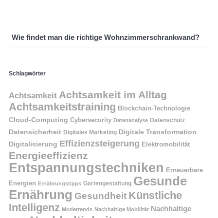
Wie findet man die richtige Wohnzimmerschrankwand?
Schlagwörter
Achtsamkeit im Alltag
Achtsamkeit
Achtsamkeitstraining
Blockchain-Technologie
Cloud-Computing
Cybersecurity
Datenschutz
Datenanalyse
Datensicherheit
Digitale Transformation
Digitales Marketing
Effizienzsteigerung
Digitalisierung
Elektromobilität
Energieeffizienz
Entspannungstechniken
Erneuerbare
Gesunde
Energien
Ernährungstipps
Gartengestaltung
Ernährung
Künstliche
Gesundheit
Intelligenz
Nachhaltige
Modetrends
Nachhaltige Mobilität