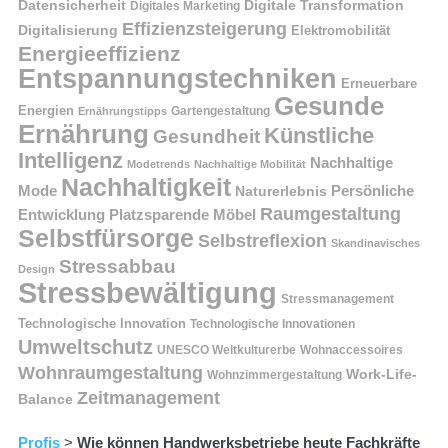
Datensicherheit
Digitale Transformation
Digitales Marketing
Effizienzsteigerung
Digitalisierung
Elektromobilität
Energieeffizienz
Entspannungstechniken
Erneuerbare
Gesunde
Energien
Ernährungstipps
Gartengestaltung
Ernährung
Künstliche
Gesundheit
Intelligenz
Nachhaltige
Modetrends
Nachhaltige Mobilität
Nachhaltigkeit
Persönliche
Mode
Naturerlebnis
Raumgestaltung
Entwicklung
Platzsparende Möbel
Selbstfürsorge
Selbstreflexion
Skandinavisches
Stressabbau
Design
Stressbewältigung
Stressmanagement
Technologische Innovation
Technologische Innovationen
Umweltschutz
UNESCO Weltkulturerbe
Wohnaccessoires
Wohnraumgestaltung
Work-Life-
Wohnzimmergestaltung
Zeitmanagement
Balance
Profis
>
Wie können Handwerksbetriebe heute Fachkräfte