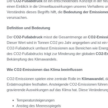
Der
CO2-Fußabdruck
ist ein entscheidendes Konzept in der he
einen Einblick in die Umweltauswirkungen unseres Verhaltens u
Verständnis dieses Begriffs hilft, die
Bedeutung der Emissione
verursachen.
Definition und Bedeutung
Der
CO2-Fußabdruck
misst die Gesamtmenge an
CO2-Emiss
Dieser Wert wird in Tonnen CO2 pro Jahr angegeben und ist ein w
CO2-Fußabdruck umfasst Emissionen aus Bereichen wie Energie
des CO2-Fußabdrucks trägt zur Minderung der globalen
CO2-Em
Bekämpfung des Klimawandels.
Wie CO2-Emissionen das Klima beeinflussen
CO2-Emissionen spielen eine zentrale Rolle im
Klimawandel
, 
Erdatmosphäre festhalten. Ansteigende CO2-Emissionen führen 
gravierende Auswirkungen auf das Klima hat. Diese Veränderun
Temperatursteigerungen
Anstieg des Meeresspiegels