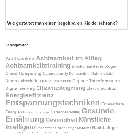
Wie gestaltet man einen begehbaren Kleiderschrank?
Schlagwörter
Achtsamkeit im Alltag
Achtsamkeit
Achtsamkeitstraining
Blockchain-Technologie
Cloud-Computing
Cybersecurity
Datenschutz
Datenanalyse
Datensicherheit
Digitale Transformation
Digitales Marketing
Effizienzsteigerung
Digitalisierung
Elektromobilität
Energieeffizienz
Entspannungstechniken
Erneuerbare
Gesunde
Energien
Ernährungstipps
Gartengestaltung
Ernährung
Künstliche
Gesundheit
Intelligenz
Nachhaltige
Modetrends
Nachhaltige Mobilität