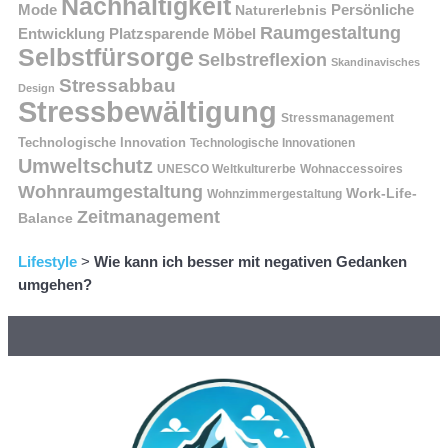
Nachhaltigkeit
Persönliche
Mode
Naturerlebnis
Raumgestaltung
Entwicklung
Platzsparende Möbel
Selbstfürsorge
Selbstreflexion
Skandinavisches
Stressabbau
Design
Stressbewältigung
Stressmanagement
Technologische Innovation
Technologische Innovationen
Umweltschutz
UNESCO Weltkulturerbe
Wohnaccessoires
Wohnraumgestaltung
Work-Life-
Wohnzimmergestaltung
Zeitmanagement
Balance
Lifestyle
>
Wie kann ich besser mit negativen Gedanken
umgehen?