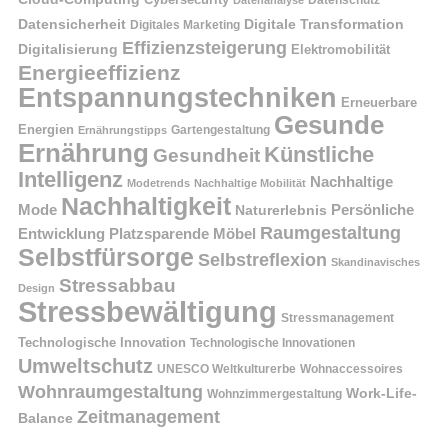
Cybersecurity
Datenschutz
Datenanalyse
Datensicherheit
Digitale Transformation
Digitales Marketing
Effizienzsteigerung
Digitalisierung
Elektromobilität
Energieeffizienz
Entspannungstechniken
Erneuerbare
Gesunde
Energien
Ernährungstipps
Gartengestaltung
Ernährung
Künstliche
Gesundheit
Intelligenz
Nachhaltige
Modetrends
Nachhaltige Mobilität
Nachhaltigkeit
Persönliche
Mode
Naturerlebnis
Raumgestaltung
Entwicklung
Platzsparende Möbel
Selbstfürsorge
Selbstreflexion
Skandinavisches
Stressabbau
Design
Stressbewältigung
Stressmanagement
Technologische Innovation
Technologische Innovationen
Umweltschutz
UNESCO Weltkulturerbe
Wohnaccessoires
Wohnraumgestaltung
Work-Life-
Wohnzimmergestaltung
Zeitmanagement
Balance