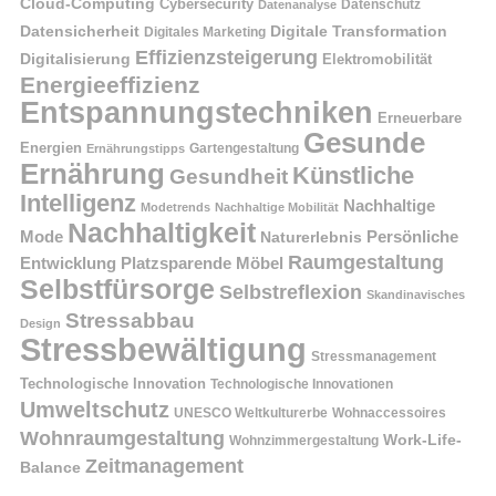
Cloud-Computing
Cybersecurity
Datenschutz
Datenanalyse
Datensicherheit
Digitale Transformation
Digitales Marketing
Effizienzsteigerung
Digitalisierung
Elektromobilität
Energieeffizienz
Entspannungstechniken
Erneuerbare
Gesunde
Energien
Ernährungstipps
Gartengestaltung
Ernährung
Künstliche
Gesundheit
Intelligenz
Nachhaltige
Modetrends
Nachhaltige Mobilität
Nachhaltigkeit
Persönliche
Mode
Naturerlebnis
Raumgestaltung
Entwicklung
Platzsparende Möbel
Selbstfürsorge
Selbstreflexion
Skandinavisches
Stressabbau
Design
Stressbewältigung
Stressmanagement
Technologische Innovation
Technologische Innovationen
Umweltschutz
UNESCO Weltkulturerbe
Wohnaccessoires
Wohnraumgestaltung
Work-Life-
Wohnzimmergestaltung
Zeitmanagement
Balance