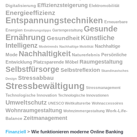
Effizienzsteigerung
Digitalisierung
Elektromobilität
Energieeffizienz
Entspannungstechniken
Erneuerbare
Gesunde
Energien
Ernährungstipps
Gartengestaltung
Ernährung
Künstliche
Gesundheit
Intelligenz
Nachhaltige
Modetrends
Nachhaltige Mobilität
Nachhaltigkeit
Persönliche
Mode
Naturerlebnis
Raumgestaltung
Entwicklung
Platzsparende Möbel
Selbstfürsorge
Selbstreflexion
Skandinavisches
Stressabbau
Design
Stressbewältigung
Stressmanagement
Technologische Innovation
Technologische Innovationen
Umweltschutz
UNESCO Weltkulturerbe
Wohnaccessoires
Wohnraumgestaltung
Work-Life-
Wohnzimmergestaltung
Zeitmanagement
Balance
Finanziell
>
Wie funktionieren moderne Online Banking