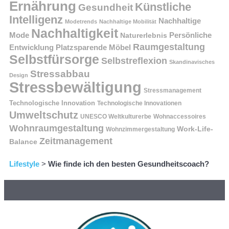
Ernährung
Künstliche
Gesundheit
Intelligenz
Nachhaltige
Modetrends
Nachhaltige Mobilität
Nachhaltigkeit
Persönliche
Mode
Naturerlebnis
Raumgestaltung
Entwicklung
Platzsparende Möbel
Selbstfürsorge
Selbstreflexion
Skandinavisches
Stressabbau
Design
Stressbewältigung
Stressmanagement
Technologische Innovation
Technologische Innovationen
Umweltschutz
UNESCO Weltkulturerbe
Wohnaccessoires
Wohnraumgestaltung
Work-Life-
Wohnzimmergestaltung
Zeitmanagement
Balance
Lifestyle
>
Wie finde ich den besten Gesundheitscoach?