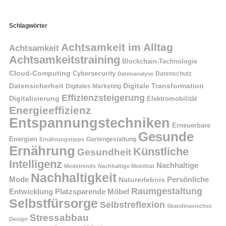
Schlagwörter
Achtsamkeit im Alltag
Achtsamkeit
Achtsamkeitstraining
Blockchain-Technologie
Cloud-Computing
Cybersecurity
Datenschutz
Datenanalyse
Datensicherheit
Digitale Transformation
Digitales Marketing
Effizienzsteigerung
Digitalisierung
Elektromobilität
Energieeffizienz
Entspannungstechniken
Erneuerbare
Gesunde
Energien
Ernährungstipps
Gartengestaltung
Ernährung
Künstliche
Gesundheit
Intelligenz
Nachhaltige
Modetrends
Nachhaltige Mobilität
Nachhaltigkeit
Persönliche
Mode
Naturerlebnis
Raumgestaltung
Entwicklung
Platzsparende Möbel
Selbstfürsorge
Selbstreflexion
Skandinavisches
Stressabbau
Design