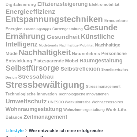
Effizienzsteigerung
Digitalisierung
Elektromobilität
Energieeffizienz
Entspannungstechniken
Erneuerbare
Gesunde
Energien
Ernährungstipps
Gartengestaltung
Ernährung
Künstliche
Gesundheit
Intelligenz
Nachhaltige
Modetrends
Nachhaltige Mobilität
Nachhaltigkeit
Persönliche
Mode
Naturerlebnis
Raumgestaltung
Entwicklung
Platzsparende Möbel
Selbstfürsorge
Selbstreflexion
Skandinavisches
Stressabbau
Design
Stressbewältigung
Stressmanagement
Technologische Innovation
Technologische Innovationen
Umweltschutz
UNESCO Weltkulturerbe
Wohnaccessoires
Wohnraumgestaltung
Work-Life-
Wohnzimmergestaltung
Zeitmanagement
Balance
Lifestyle
>
Wie entwickle ich eine erfolgreiche