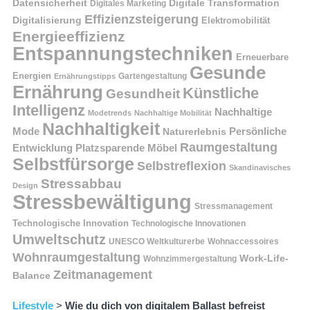
Datensicherheit
Digitale Transformation
Digitales Marketing
Effizienzsteigerung
Digitalisierung
Elektromobilität
Energieeffizienz
Entspannungstechniken
Erneuerbare
Gesunde
Energien
Ernährungstipps
Gartengestaltung
Ernährung
Künstliche
Gesundheit
Intelligenz
Nachhaltige
Modetrends
Nachhaltige Mobilität
Nachhaltigkeit
Persönliche
Mode
Naturerlebnis
Raumgestaltung
Entwicklung
Platzsparende Möbel
Selbstfürsorge
Selbstreflexion
Skandinavisches
Stressabbau
Design
Stressbewältigung
Stressmanagement
Technologische Innovation
Technologische Innovationen
Umweltschutz
UNESCO Weltkulturerbe
Wohnaccessoires
Wohnraumgestaltung
Work-Life-
Wohnzimmergestaltung
Zeitmanagement
Balance
Lifestyle
>
Wie du dich von digitalem Ballast befreist