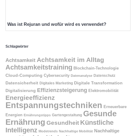
Was ist Rejuran und wofür wird es verwendet?
Schlagwörter
Achtsamkeit im Alltag
Achtsamkeit
Achtsamkeitstraining
Blockchain-Technologie
Cloud-Computing
Cybersecurity
Datenschutz
Datenanalyse
Datensicherheit
Digitale Transformation
Digitales Marketing
Effizienzsteigerung
Digitalisierung
Elektromobilität
Energieeffizienz
Entspannungstechniken
Erneuerbare
Gesunde
Energien
Ernährungstipps
Gartengestaltung
Ernährung
Künstliche
Gesundheit
Intelligenz
Nachhaltige
Modetrends
Nachhaltige Mobilität