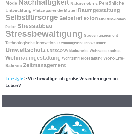
Nachhaltigkeit
Persönliche
Mode
Naturerlebnis
Raumgestaltung
Entwicklung
Platzsparende Möbel
Selbstfürsorge
Selbstreflexion
Skandinavisches
Stressabbau
Design
Stressbewältigung
Stressmanagement
Technologische Innovation
Technologische Innovationen
Umweltschutz
UNESCO Weltkulturerbe
Wohnaccessoires
Wohnraumgestaltung
Work-Life-
Wohnzimmergestaltung
Zeitmanagement
Balance
Lifestyle
>
Wie bewältige ich große Veränderungen im
Leben?