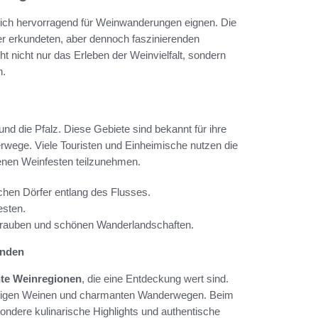
 sich hervorragend für Weinwanderungen eignen. Die
er erkundeten, aber dennoch faszinierenden
t nicht nur das Erleben der Weinvielfalt, sondern
n.
d die Pfalz. Diese Gebiete sind bekannt für ihre
wege. Viele Touristen und Einheimische nutzen die
denen Weinfesten teilzunehmen.
chen Dörfer entlang des Flusses.
esten.
eintrauben und schönen Wanderlandschaften.
unden
te Weinregionen
, die eine Entdeckung wert sind.
gartigen Weinen und charmanten Wanderwegen. Beim
ondere kulinarische Highlights und authentische