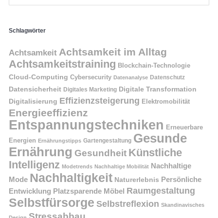
Schlagwörter
Achtsamkeit im Alltag
Achtsamkeit
Achtsamkeitstraining
Blockchain-Technologie
Cloud-Computing
Cybersecurity
Datenschutz
Datenanalyse
Datensicherheit
Digitale Transformation
Digitales Marketing
Effizienzsteigerung
Digitalisierung
Elektromobilität
Energieeffizienz
Entspannungstechniken
Erneuerbare
Gesunde
Energien
Ernährungstipps
Gartengestaltung
Ernährung
Künstliche
Gesundheit
Intelligenz
Nachhaltige
Modetrends
Nachhaltige Mobilität
Nachhaltigkeit
Persönliche
Mode
Naturerlebnis
Raumgestaltung
Entwicklung
Platzsparende Möbel
Selbstfürsorge
Selbstreflexion
Skandinavisches
Stressabbau
Design