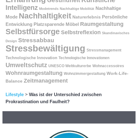
Gesundheit
Intelligenz
Nachhaltige
Modetrends
Nachhaltige Mobilität
Nachhaltigkeit
Persönliche
Mode
Naturerlebnis
Raumgestaltung
Entwicklung
Platzsparende Möbel
Selbstfürsorge
Selbstreflexion
Skandinavisches
Stressabbau
Design
Stressbewältigung
Stressmanagement
Technologische Innovation
Technologische Innovationen
Umweltschutz
UNESCO Weltkulturerbe
Wohnaccessoires
Wohnraumgestaltung
Work-Life-
Wohnzimmergestaltung
Zeitmanagement
Balance
Lifestyle
>
Was ist der Unterschied zwischen
Prokrastination und Faulheit?