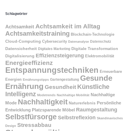
Schlagwörter
Achtsamkeit im Alltag
Achtsamkeit
Achtsamkeitstraining
Blockchain-Technologie
Cloud-Computing
Cybersecurity
Datenschutz
Datenanalyse
Datensicherheit
Digitale Transformation
Digitales Marketing
Effizienzsteigerung
Digitalisierung
Elektromobilität
Energieeffizienz
Entspannungstechniken
Erneuerbare
Gesunde
Energien
Ernährungstipps
Gartengestaltung
Ernährung
Künstliche
Gesundheit
Intelligenz
Nachhaltige
Modetrends
Nachhaltige Mobilität
Nachhaltigkeit
Persönliche
Mode
Naturerlebnis
Raumgestaltung
Entwicklung
Platzsparende Möbel
Selbstfürsorge
Selbstreflexion
Skandinavisches
Stressabbau
Design