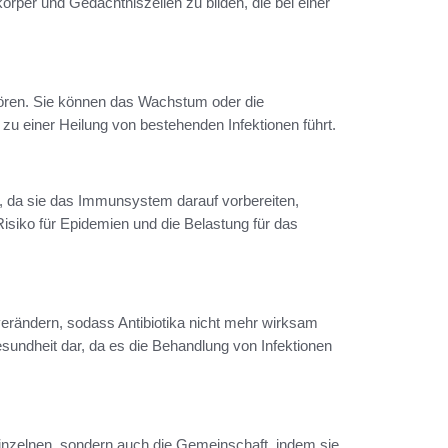
rper und Gedächtniszellen zu bilden, die bei einer
stören. Sie können das Wachstum oder die
u einer Heilung von bestehenden Infektionen führt.
n, da sie das Immunsystem darauf vorbereiten,
isiko für Epidemien und die Belastung für das
h verändern, sodass Antibiotika nicht mehr wirksam
esundheit dar, da es die Behandlung von Infektionen
inzelnen, sondern auch die Gemeinschaft, indem sie