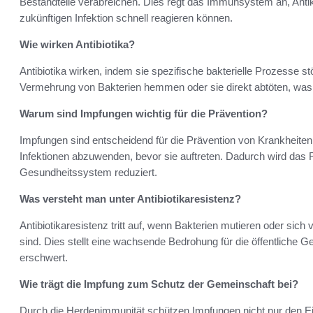
Bestandteile verabreichen. Dies regt das Immunsystem an, Antikö
zukünftigen Infektion schnell reagieren können.
Wie wirken Antibiotika?
Antibiotika wirken, indem sie spezifische bakterielle Prozesse 
Vermehrung von Bakterien hemmen oder sie direkt abtöten, was z
Warum sind Impfungen wichtig für die Prävention?
Impfungen sind entscheidend für die Prävention von Krankheite
Infektionen abzuwenden, bevor sie auftreten. Dadurch wird das R
Gesundheitssystem reduziert.
Was versteht man unter Antibiotikaresistenz?
Antibiotikaresistenz tritt auf, wenn Bakterien mutieren oder sic
sind. Dies stellt eine wachsende Bedrohung für die öffentliche G
erschwert.
Wie trägt die Impfung zum Schutz der Gemeinschaft bei?
Durch die Herdenimmunität schützen Impfungen nicht nur den E