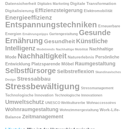
Datensicherheit
Digitale Transformation
Digitales Marketing
Effizienzsteigerung
Digitalisierung
Elektromobilität
Energieeffizienz
Entspannungstechniken
Erneuerbare
Gesunde
Energien
Ernährungstipps
Gartengestaltung
Ernährung
Künstliche
Gesundheit
Intelligenz
Nachhaltige
Modetrends
Nachhaltige Mobilität
Nachhaltigkeit
Persönliche
Mode
Naturerlebnis
Raumgestaltung
Entwicklung
Platzsparende Möbel
Selbstfürsorge
Selbstreflexion
Skandinavisches
Stressabbau
Design
Stressbewältigung
Stressmanagement
Technologische Innovation
Technologische Innovationen
Umweltschutz
UNESCO Weltkulturerbe
Wohnaccessoires
Wohnraumgestaltung
Work-Life-
Wohnzimmergestaltung
Zeitmanagement
Balance