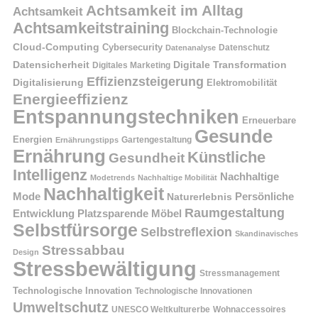
Achtsamkeit im Alltag
Achtsamkeit
Achtsamkeitstraining
Blockchain-Technologie
Cloud-Computing
Cybersecurity
Datenschutz
Datenanalyse
Datensicherheit
Digitale Transformation
Digitales Marketing
Effizienzsteigerung
Digitalisierung
Elektromobilität
Energieeffizienz
Entspannungstechniken
Erneuerbare
Gesunde
Energien
Ernährungstipps
Gartengestaltung
Ernährung
Künstliche
Gesundheit
Intelligenz
Nachhaltige
Modetrends
Nachhaltige Mobilität
Nachhaltigkeit
Persönliche
Mode
Naturerlebnis
Raumgestaltung
Entwicklung
Platzsparende Möbel
Selbstfürsorge
Selbstreflexion
Skandinavisches
Stressabbau
Design
Stressbewältigung
Stressmanagement
Technologische Innovation
Technologische Innovationen
Umweltschutz
UNESCO Weltkulturerbe
Wohnaccessoires