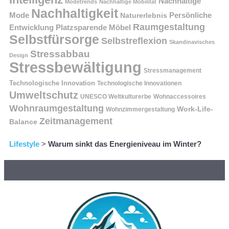
Nachhaltige
Modetrends
Nachhaltige Mobilität
Nachhaltigkeit
Persönliche
Mode
Naturerlebnis
Raumgestaltung
Entwicklung
Platzsparende Möbel
Selbstfürsorge
Selbstreflexion
Skandinavisches
Stressabbau
Design
Stressbewältigung
Stressmanagement
Technologische Innovation
Technologische Innovationen
Umweltschutz
UNESCO Weltkulturerbe
Wohnaccessoires
Wohnraumgestaltung
Work-Life-
Wohnzimmergestaltung
Zeitmanagement
Balance
Lifestyle
>
Warum sinkt das Energieniveau im Winter?