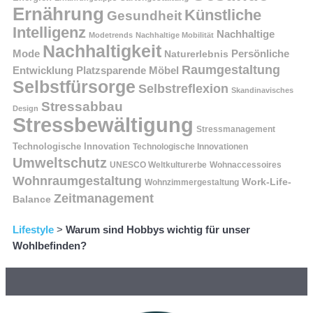
Ernährung
Künstliche
Gesundheit
Intelligenz
Nachhaltige
Modetrends
Nachhaltige Mobilität
Nachhaltigkeit
Persönliche
Mode
Naturerlebnis
Raumgestaltung
Entwicklung
Platzsparende Möbel
Selbstfürsorge
Selbstreflexion
Skandinavisches
Stressabbau
Design
Stressbewältigung
Stressmanagement
Technologische Innovation
Technologische Innovationen
Umweltschutz
UNESCO Weltkulturerbe
Wohnaccessoires
Wohnraumgestaltung
Work-Life-
Wohnzimmergestaltung
Zeitmanagement
Balance
Lifestyle
>
Warum sind Hobbys wichtig für unser
Wohlbefinden?