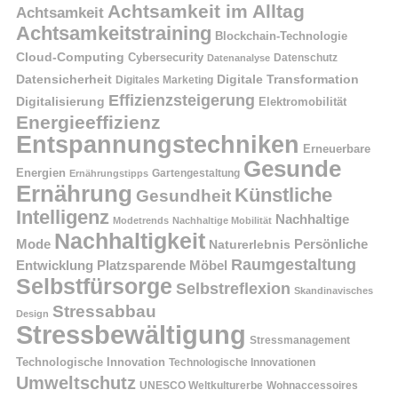
Achtsamkeit im Alltag
Achtsamkeit
Achtsamkeitstraining
Blockchain-Technologie
Cloud-Computing
Cybersecurity
Datenschutz
Datenanalyse
Datensicherheit
Digitale Transformation
Digitales Marketing
Effizienzsteigerung
Digitalisierung
Elektromobilität
Energieeffizienz
Entspannungstechniken
Erneuerbare
Gesunde
Energien
Ernährungstipps
Gartengestaltung
Ernährung
Künstliche
Gesundheit
Intelligenz
Nachhaltige
Modetrends
Nachhaltige Mobilität
Nachhaltigkeit
Persönliche
Mode
Naturerlebnis
Raumgestaltung
Entwicklung
Platzsparende Möbel
Selbstfürsorge
Selbstreflexion
Skandinavisches
Stressabbau
Design
Stressbewältigung
Stressmanagement
Technologische Innovation
Technologische Innovationen
Umweltschutz
UNESCO Weltkulturerbe
Wohnaccessoires