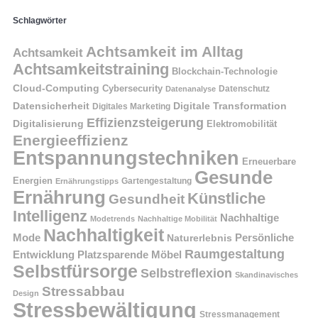
Schlagwörter
Achtsamkeit im Alltag
Achtsamkeit
Achtsamkeitstraining
Blockchain-Technologie
Cloud-Computing
Cybersecurity
Datenschutz
Datenanalyse
Datensicherheit
Digitale Transformation
Digitales Marketing
Effizienzsteigerung
Digitalisierung
Elektromobilität
Energieeffizienz
Entspannungstechniken
Erneuerbare
Gesunde
Energien
Ernährungstipps
Gartengestaltung
Ernährung
Künstliche
Gesundheit
Intelligenz
Nachhaltige
Modetrends
Nachhaltige Mobilität
Nachhaltigkeit
Persönliche
Mode
Naturerlebnis
Raumgestaltung
Entwicklung
Platzsparende Möbel
Selbstfürsorge
Selbstreflexion
Skandinavisches
Stressabbau
Design
Stressbewältigung
Stressmanagement