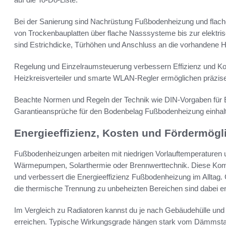
Bei der Sanierung sind Nachrüstung Fußbodenheizung und flach
von Trockenbauplatten über flache Nasssysteme bis zur elektr
sind Estrichdicke, Türhöhen und Anschluss an die vorhandene H
Regelung und Einzelraumsteuerung verbessern Effizienz und Kom
Heizkreisverteiler und smarte WLAN-Regler ermöglichen präzis
Beachte Normen und Regeln der Technik wie DIN-Vorgaben für E
Garantieansprüche für den Bodenbelag Fußbodenheizung einhal
Energieeffizienz, Kosten und Fördermögl
Fußbodenheizungen arbeiten mit niedrigen Vorlauftemperaturen u
Wärmepumpen, Solarthermie oder Brennwerttechnik. Diese Kombi
und verbessert die Energieeffizienz Fußbodenheizung im All
die thermische Trennung zu unbeheizten Bereichen sind dabei e
Im Vergleich zu Radiatoren kannst du je nach Gebäudehülle und
erreichen. Typische Wirkungsgrade hängen stark vom Dämmsta