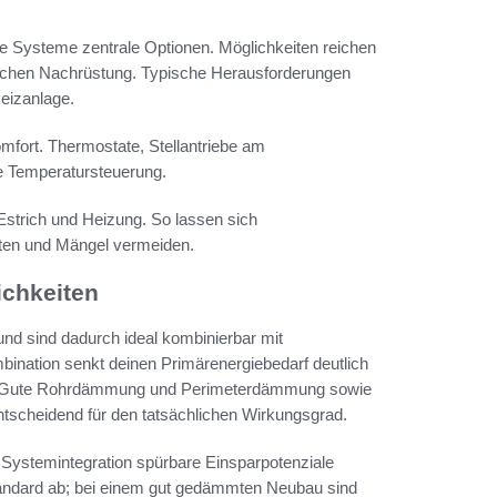
e Systeme zentrale Optionen. Möglichkeiten reichen
ischen Nachrüstung. Typische Herausforderungen
eizanlage.
fort. Thermostate, Stellantriebe am
e Temperatursteuerung.
strich und Heizung. So lassen sich
ten und Mängel vermeiden.
ichkeiten
nd sind dadurch ideal kombinierbar mit
nation senkt deinen Primärenergiebedarf deutlich
tag. Gute Rohrdämmung und Perimeterdämmung sowie
ntscheidend für den tatsächlichen Wirkungsgrad.
 Systemintegration spürbare Einsparpotenziale
ndard ab; bei einem gut gedämmten Neubau sind