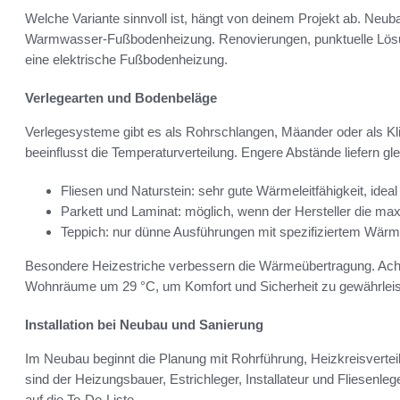
Welche Variante sinnvoll ist, hängt von deinem Projekt ab. Neu
Warmwasser-Fußbodenheizung. Renovierungen, punktuelle Lösun
eine elektrische Fußbodenheizung.
Verlegearten und Bodenbeläge
Verlegesysteme gibt es als Rohrschlangen, Mäander oder als K
beeinflusst die Temperaturverteilung. Engere Abstände liefern 
Fliesen und Naturstein: sehr gute Wärmeleitfähigkeit, idea
Parkett und Laminat: möglich, wenn der Hersteller die max
Teppich: nur dünne Ausführungen mit spezifiziertem Wä
Besondere Heizestriche verbessern die Wärmeübertragung. Acht
Wohnräume um 29 °C, um Komfort und Sicherheit zu gewährleis
Installation bei Neubau und Sanierung
Im Neubau beginnt die Planung mit Rohrführung, Heizkreisverte
sind der Heizungsbauer, Estrichleger, Installateur und Fliesenle
auf die To‑Do-Liste.