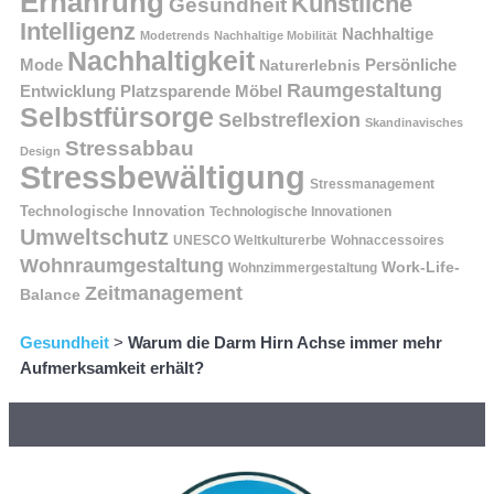
Ernährung
Künstliche
Gesundheit
Intelligenz
Nachhaltige
Modetrends
Nachhaltige Mobilität
Nachhaltigkeit
Persönliche
Mode
Naturerlebnis
Raumgestaltung
Entwicklung
Platzsparende Möbel
Selbstfürsorge
Selbstreflexion
Skandinavisches
Stressabbau
Design
Stressbewältigung
Stressmanagement
Technologische Innovation
Technologische Innovationen
Umweltschutz
UNESCO Weltkulturerbe
Wohnaccessoires
Wohnraumgestaltung
Work-Life-
Wohnzimmergestaltung
Zeitmanagement
Balance
Gesundheit
>
Warum die Darm Hirn Achse immer mehr
Aufmerksamkeit erhält?