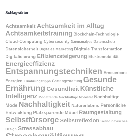
Schlagwörter
Achtsamkeit im Alltag
Achtsamkeit
Achtsamkeitstraining
Blockchain-Technologie
Cloud-Computing
Cybersecurity
Datenschutz
Datenanalyse
Datensicherheit
Digitale Transformation
Digitales Marketing
Effizienzsteigerung
Digitalisierung
Elektromobilität
Energieeffizienz
Entspannungstechniken
Erneuerbare
Gesunde
Energien
Ernährungstipps
Gartengestaltung
Ernährung
Künstliche
Gesundheit
Intelligenz
Nachhaltige
Modetrends
Nachhaltige Mobilität
Nachhaltigkeit
Persönliche
Mode
Naturerlebnis
Raumgestaltung
Entwicklung
Platzsparende Möbel
Selbstfürsorge
Selbstreflexion
Skandinavisches
Stressabbau
Design