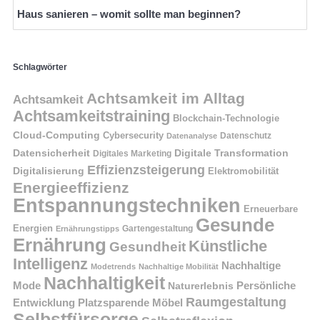
Haus sanieren – womit sollte man beginnen?
Schlagwörter
Achtsamkeit im Alltag
Achtsamkeit
Achtsamkeitstraining
Blockchain-Technologie
Cloud-Computing
Cybersecurity
Datenschutz
Datenanalyse
Datensicherheit
Digitale Transformation
Digitales Marketing
Effizienzsteigerung
Digitalisierung
Elektromobilität
Energieeffizienz
Entspannungstechniken
Erneuerbare
Gesunde
Energien
Ernährungstipps
Gartengestaltung
Ernährung
Künstliche
Gesundheit
Intelligenz
Nachhaltige
Modetrends
Nachhaltige Mobilität
Nachhaltigkeit
Persönliche
Mode
Naturerlebnis
Raumgestaltung
Entwicklung
Platzsparende Möbel
Selbstfürsorge